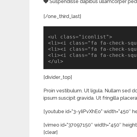
Suspendisse dapibus ullamcorper ped
[/one_third_last]
<ul class="iconlist">

<li><i class="fa fa-check-squ
<li><i class="fa fa-check-squ
<li><i class="fa fa-check-squ
</ul>
[divider_top]
Proin vestibulum. Ut ligula. Nullam sed do
ipsum suscipit gravida. Ut fringilla placer
[youtube id=”3-yIiPvXhEo” width=”450″ hei
[vimeo id=”37097150″ width=”450″ height=
[clear]