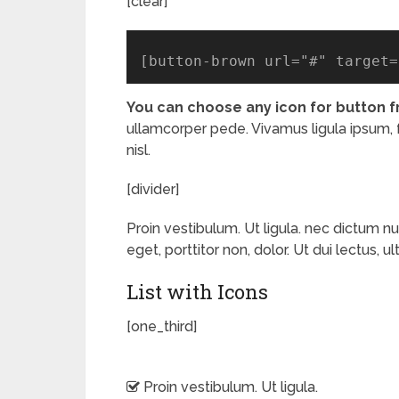
[clear]
[
button-brown url="#" target=
You can choose any icon for button 
ullamcorper pede. Vivamus ligula ipsum, fau
nisl.
[divider]
Proin vestibulum. Ut ligula. nec dictum n
eget, porttitor non, dolor. Ut dui lectus, ult
List with Icons
[one_third]
Proin vestibulum. Ut ligula.