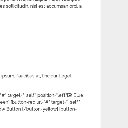
 sollicitudin, nisl est accumsan orci, a
a ipsum, faucibus at, tincidunt eget,
” target=”_self” position=”left”]
Blue
en] [button-red url=”#” target=”_self”
ow Button [/button-yellow] [button-