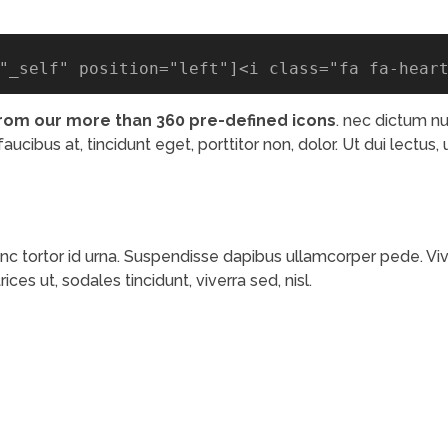
"_self" position="left"
]<
i class="fa fa
-hear
from our more than 360 pre-defined icons
. nec dictum nu
cibus at, tincidunt eget, porttitor non, dolor. Ut dui lectus, u
unc tortor id urna. Suspendisse dapibus ullamcorper pede. Viv
rices ut, sodales tincidunt, viverra sed, nisl.