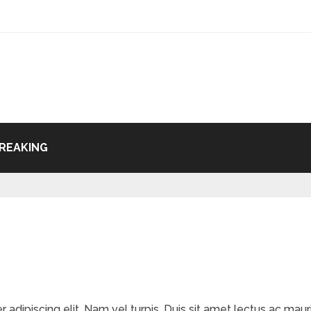
REAKING
dipiscing elit. Nam vel turpis. Duis sit amet lectus ac mauri