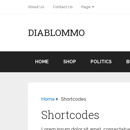
About Us
Contact Us
Page
DIABLOMMO
HOME
SHOP
POLITICS
B
Home
Shortcodes
Shortcodes
Lorem ipsum dolor sit amet, consectetuer a