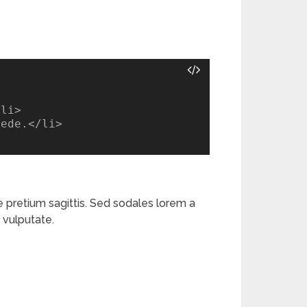


li>

ede.</li>

ue pretium sagittis. Sed sodales lorem a
a vulputate.