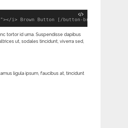
t
"><
/i> Brown Button [
/button-brown
]
nc tortor id urna. Suspendisse dapibus
ltrices ut, sodales tincidunt, viverra sed,
amus ligula ipsum, faucibus at, tincidunt