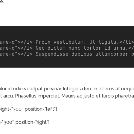
e.
are-o"></i> Proin vestibulum. Ut ligula.</li>
are-o"></i> Nec dictum nunc tortor id urna.</
are-o"></i> Suspendisse dapibus ullamcorper p
lor id odio volutpat pulvinar. Integer a leo. In et eros at neq
at arcu. Phasellus imperdiet. Mauris ac justo et turpis pharetr
ght=”300″ position=”left”]
”300″ position=”right”]