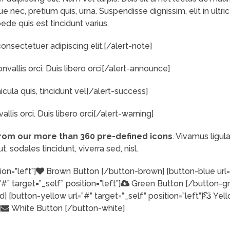
ec, pretium quis, urna. Suspendisse dignissim, elit in ultrices
de quis est tincidunt varius.
onsectetuer adipiscing elit.[/alert-note]
nvallis orci. Duis libero orci[/alert-announce]
ula quis, tincidunt vel[/alert-success]
allis orci. Duis libero orci[/alert-warning]
from our more than 360 pre-defined icons
. Vivamus ligul
ut, sodales tincidunt, viverra sed, nisl.
on=”left”]
Brown Button [/button-brown] [button-blue url=”#
” target=”_self” position=”left”]
Green Button [/button-gre
 [button-yellow url=”#” target=”_self” position=”left”]
Yell
]
White Button [/button-white]