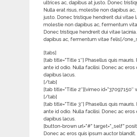
ultrices ac, dapibus at justo. Donec tristi
Nulla erat risus, molestie non dapibus ac
justo. Donec tristique hendrerit dui vitae 
molestie non dapibus ac, fermentum vitae
Donec tristique hendrerit dui vitae lacinia
dapibus ac, fermentum vitae felis[/one_s
[tabs]
[tab title=”Title 1″] Phasellus quis maur
ante id odio. Nulla facilisi. Donec ac ero
dapibus lacus.
[/tab]
[tab title=”Title 2″][vimeo id=”37097150″ 
[/tab]
[tab title=”Title 3″] Phasellus quis maur
ante id odio. Nulla facilisi. Donec ac ero
dapibus lacus.
[button-brown url=”#” target=”_self” posi
Donec ac eros quis ipsum auctor blandit. 