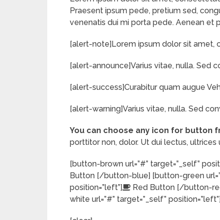
Praesent ipsum pede, pretium sed, congue n
venenatis dui mi porta pede. Aenean et pe
[alert-note]Lorem ipsum dolor sit amet, c
[alert-announce]Varius vitae, nulla. Sed co
[alert-success]Curabitur quam augue Vehic
[alert-warning]Varius vitae, nulla. Sed conv
You can choose any icon for button 
porttitor non, dolor. Ut dui lectus, ultrices 
[button-brown url=”#” target=”_self” positi
Button [/button-blue] [button-green url=”#
position=”left”]
Red Button [/button-red]
white url=”#” target=”_self” position=”left”