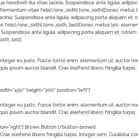
que hendrerit dui vitae lacinia. Suspendisse ante ligula, adipi
, fermentum vitae felis[/one_sixth] [one_sixth]Donec metus l
lacinia. Suspendisse ante ligula, adipiscing porta aliquam et, r
 felis[/one_sixth] [one_sixth_last]Donec metus leo, elementu
. Suspendisse ante ligula, adipiscing porta aliquam et, rutrum 
ixth_last]
is. Integer eu justo. Fusce tortor enim, elementum ut, auctor
s quis ipsum auctor blandit. Cras eleifend libero fringilla tur
width=”450″ height=”300″ position=”left”]
is. Integer eu justo. Fusce tortor enim, elementum ut, auctor
s quis ipsum auctor blandit. Cras eleifend libero fringilla tur
tion=”right”] Brown Button [/button-brown]
Cras eleifend libero fringilla turpis. Integer sem. Curabitu