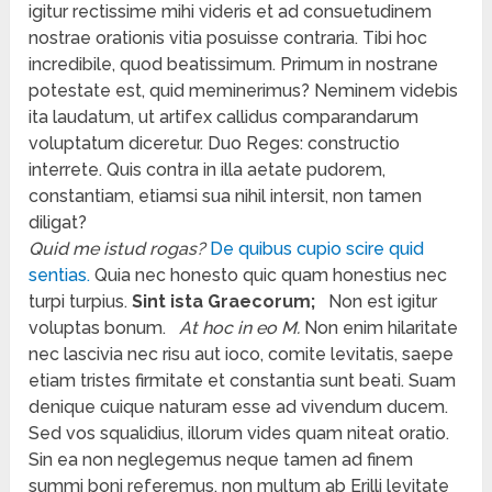
igitur rectissime mihi videris et ad consuetudinem
nostrae orationis vitia posuisse contraria. Tibi hoc
incredibile, quod beatissimum. Primum in nostrane
potestate est, quid meminerimus? Neminem videbis
ita laudatum, ut artifex callidus comparandarum
voluptatum diceretur. Duo Reges: constructio
interrete. Quis contra in illa aetate pudorem,
constantiam, etiamsi sua nihil intersit, non tamen
diligat?
Quid me istud rogas?
De quibus cupio scire quid
sentias.
Quia nec honesto quic quam honestius nec
turpi turpius.
Sint ista Graecorum;
Non est igitur
voluptas bonum.
At hoc in eo M.
Non enim hilaritate
nec lascivia nec risu aut ioco, comite levitatis, saepe
etiam tristes firmitate et constantia sunt beati. Suam
denique cuique naturam esse ad vivendum ducem.
Sed vos squalidius, illorum vides quam niteat oratio.
Sin ea non neglegemus neque tamen ad finem
summi boni referemus, non multum ab Erilli levitate