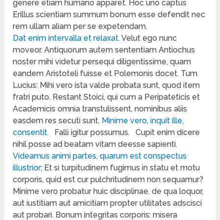
genere etiam humano apparet. Hoc uno captus
Erillus scientiam summum bonum esse defendit nec
rem ullam aliam per se expetendam.
Dat enim intervalla et relaxat.
Velut ego nunc
moveor. Antiquorum autem sententiam Antiochus
noster mihi videtur persequi diligentissime, quam
eandem Aristoteli fuisse et Polemonis docet. Tum
Lucius: Mihi vero ista valde probata sunt, quod item
fratri puto. Restant Stoici, qui cum a Peripateticis et
Academicis omnia transtulissent, nominibus aliis
easdem res secuti sunt.
Minime vero, inquit ille,
consentit.
Falli igitur possumus.
Cupit enim dícere
nihil posse ad beatam vitam deesse sapienti.
Videamus animi partes, quarum est conspectus
illustrior;
Et si turpitudinem fugimus in statu et motu
corporis, quid est cur pulchritudinem non sequamur?
Minime vero probatur huic disciplinae, de qua loquor,
aut iustitiam aut amicitiam propter utilitates adscisci
aut probari. Bonum integritas corporis: misera