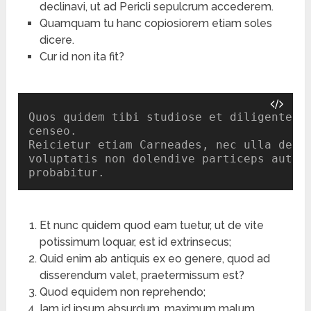
declinavi, ut ad Pericli sepulcrum accederem.
Quamquam tu hanc copiosiorem etiam soles
dicere.
Cur id non ita fit?
Quos quidem tibi studiose et diligenter t
censeo.

Reicietur etiam Carneades, nec ulla de su
voluptatis non dolendive particeps aut ho
probabitur.
Et nunc quidem quod eam tuetur, ut de vite
potissimum loquar, est id extrinsecus;
Quid enim ab antiquis ex eo genere, quod ad
disserendum valet, praetermissum est?
Quod equidem non reprehendo;
Iam id ipsum absurdum, maximum malum