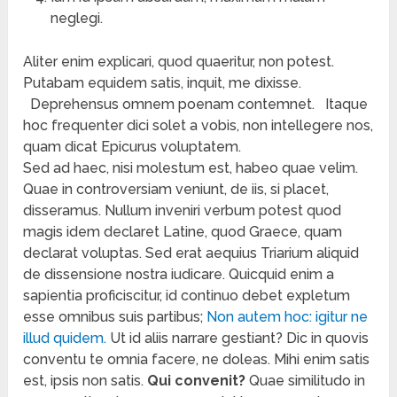
neglegi.
Aliter enim explicari, quod quaeritur, non potest.
Putabam equidem satis, inquit, me dixisse.
Deprehensus omnem poenam contemnet.
Itaque
hoc frequenter dici solet a vobis, non intellegere nos,
quam dicat Epicurus voluptatem.
Sed ad haec, nisi molestum est, habeo quae velim.
Quae in controversiam veniunt, de iis, si placet,
disseramus. Nullum inveniri verbum potest quod
magis idem declaret Latine, quod Graece, quam
declarat voluptas. Sed erat aequius Triarium aliquid
de dissensione nostra iudicare. Quicquid enim a
sapientia proficiscitur, id continuo debet expletum
esse omnibus suis partibus;
Non autem hoc: igitur ne
illud quidem.
Ut id aliis narrare gestiant? Dic in quovis
conventu te omnia facere, ne doleas. Mihi enim satis
est, ipsis non satis.
Qui convenit?
Quae similitudo in